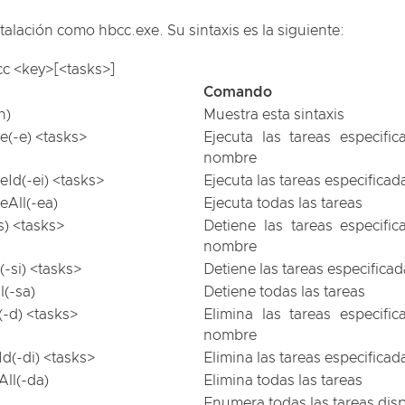
nstalación como
hbcc.exe
. Su sintaxis es la siguiente:
c <key>[<tasks>]
Comando
h)
Muestra esta sintaxis
e(-e) <tasks>
Ejecuta las tareas especifi
nombre
eId(-ei) <tasks>
Ejecuta las tareas especificad
eAll(-ea)
Ejecuta todas las tareas
s) <tasks>
Detiene las tareas especifi
nombre
(-si) <tasks>
Detiene las tareas especificad
l(-sa)
Detiene todas las tareas
(-d) <tasks>
Elimina las tareas especifi
nombre
Id(-di) <tasks>
Elimina las tareas especificad
All(-da)
Elimina todas las tareas
Enumera todas las tareas dis