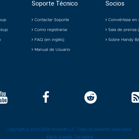
Soporte Técnico
Socios
kup
Contactar Soporte
Conviértase en 
ckup
Como registrarse
Sala de prensa (
n
FAQ (en inglés)
Sobre Handy B
Manual de Usuario
Copyright © 2004-2026
Novosoft LLC
. Todos los derechos reservados
43839
, España,
Tarragona