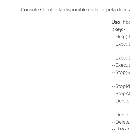
Console Client está disponible en la carpeta de i
Uso
:
hbc
<key>
--Help(-
--Execut
--Execut
--Execut
--Stop(-
--StopId
--StopAl
--Delete
--Delete
--Delete
--List(-l)