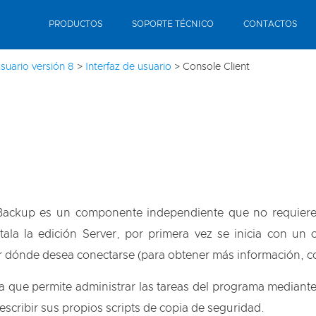
PRODUCTOS
SOPORTE TÉCNICO
CONTACTOS
suario versión 8
>
Interfaz de usuario
>
Console Client
 Backup es un componente independiente que no requier
tala la edición Server, por primera vez se inicia con un
r dónde desea conectarse (para obtener más información, c
va que permite administrar las tareas del programa mediante
escribir sus propios scripts de copia de seguridad.