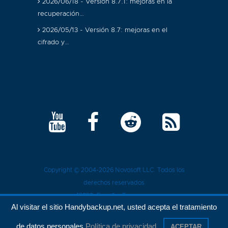
2026/06/18 - Versión 8.7.1: mejoras en la
recuperación…
2026/05/13 - Versión 8.7: mejoras en el
cifrado y…
Copyright © 2004-2026
Novosoft LLC
. Todos los
derechos reservados
43839
, España,
Tarragona
Al visitar el sitio Handybackup.net, usted acepta el tratamiento
Política de privacidad
de datos personales
Política de privacidad
.
ACEPTAR