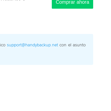
Comprar ahora
nico
support@handybackup.net
con el asunto