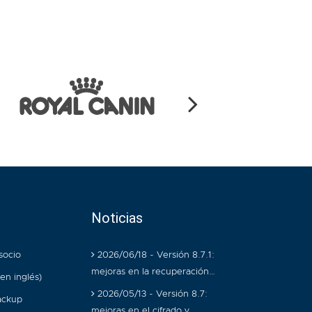
Noticias
socio
2026/06/18 - Versión 8.7.1:
mejoras en la recuperación…
en inglés)
2026/05/13 - Versión 8.7:
ackup
mejoras en el cifrado y…