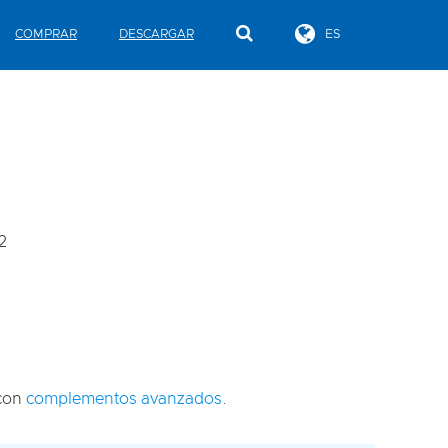
COMPRAR
DESCARGAR
ES
2
 con
complementos avanzados
.