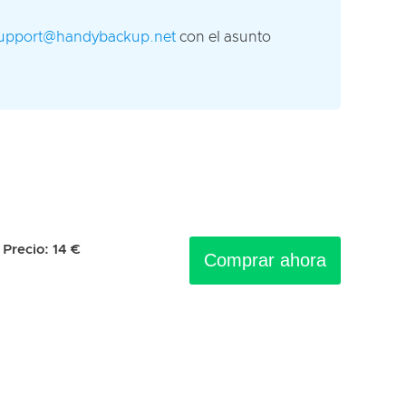
upport@handybackup.net
con el asunto
Precio:
14
€
Comprar ahora