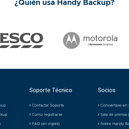
¿Quién usa Handy Backup?
Soporte Técnico
Socios
kup
Contactar Soporte
Conviértase en 
ckup
Como registrarse
Sala de prensa (
n
FAQ (en inglés)
Sobre Handy B